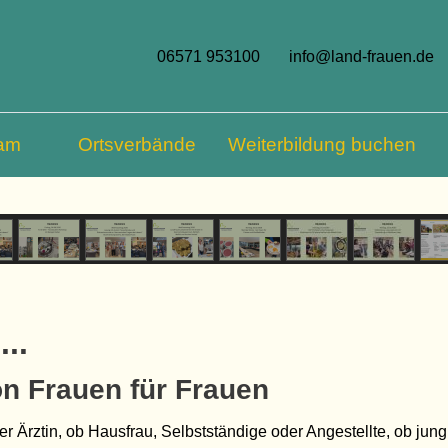
06571 953100
info@land-frauen.de
am
Ortsverbände
Weiterbildung buchen
..
on Frauen für Frauen
er Ärztin, ob Hausfrau, Selbstständige oder Angestellte, ob jung 