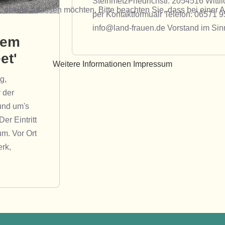
SteinmetzFriedrichstr. 2054516 Wittli
 Cookies zulassen möchten. Bitte beachten Sie, dass bei einer 
per Kontaktformualr Telefon: 06571 
info@land-frauen.de Vorstand im Sin
dem
et'
Weitere Informationen
Impressum
g,
 der
 und um's
r Eintritt
um. Vor Ort
rk,