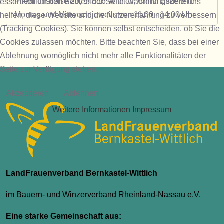
Friedrichstraße 20, 54516 Wittlich, Öffnungszeiten:
essenziell für den Betrieb der Seite, während andere uns
Montag und Mittwoch jeweils von 11.00 - 14.00 Uhr
helfen, diese Website und die Nutzererfahrung zu verbessern
(Tracking Cookies). Sie können selbst entscheiden, ob Sie die
Cookies zulassen möchten. Bitte beachten Sie, dass bei einer
Ablehnung womöglich nicht mehr alle Funktionalitäten der
Seite zur Verfügung stehen.
Akzeptieren
Ablehnen
Weitere Informationen
Impressum
LandFrauenverband Bernkastel-Wittlich
im Bauern- und Winzerverband Rheinland-Nassau e.V.
Eine starke Gemeinschaft aus: