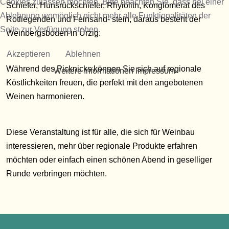
Cookies zulassen möchten. Bitte beachten Sie, dass bei einer
Schiefer, Hunsrückschiefer, Rhyiolith, Konglomerat des
Ablehnung womöglich nicht mehr alle Funktionalitäten der
Rotliegenden und Feinsand- stein, daraus besteht der
Seite zur Verfügung stehen.
Weinbergsboden in Ürzig.
Akzeptieren
Ablehnen
Während des Picknicks können Sie sich auf regionale
Weitere Informationen
Impressum
Köstlichkeiten freuen, die perfekt mit den angebotenen
Weinen harmonieren.
Diese Veranstaltung ist für alle, die sich für Weinbau
interessieren, mehr über regionale Produkte erfahren
möchten oder einfach einen schönen Abend in geselliger
Runde verbringen möchten.