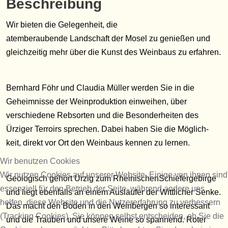
Beschreibung
Wir bieten die Gelegenheit, die
atemberaubende Landschaft der Mosel zu genießen und
gleichzeitig mehr über die Kunst des Weinbaus zu erfahren.
Bernhard Föhr und Claudia Müller werden Sie in die
Geheimnisse der Weinproduktion einweihen, über
verschiedene Rebsorten und die Besonderheiten des
Ürziger Terroirs sprechen. Dabei haben Sie die Möglich-
keit, direkt vor Ort den Weinbaus kennen zu lernen.
Wir benutzen Cookies
Wir nutzen Cookies auf unserer Website. Einige von ihnen sind
Geologisch gehört Ürzig zum RheinischenSchiefergebirge
essenziell für den Betrieb der Seite, während andere uns
und liegt ebenfalls an einem Ausläufer der Wittlicher Senke.
helfen, diese Website und die Nutzererfahrung zu verbessern
Das macht den Boden in den Weinbergen so interessant
(Tracking Cookies). Sie können selbst entscheiden, ob Sie die
und die Trauben und unsere Weine so spannend. Roter