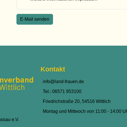
E-Mail senden
Kontakt
info@land-frauen.de
Tel.: 06571 953100
Friedrichstraße 20, 54516 Wittlich
Montag und Mittwoch von 11:00 - 14:00 U
ssau e.V.