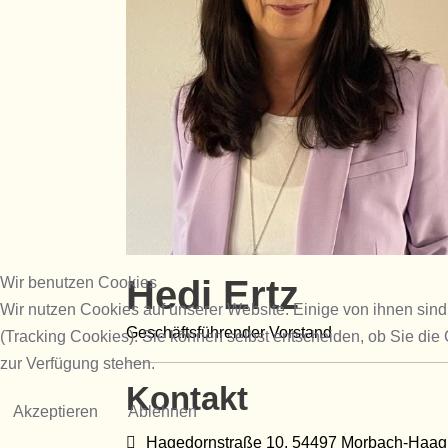
Hedi Ertz
Wir benutzen Cookies
Wir nutzen Cookies auf unserer Website. Einige von ihnen sind
Geschäftsführender Vorstand
(Tracking Cookies). Sie können selbst entscheiden, ob Sie die
zur Verfügung stehen.
Kontakt
Akzeptieren
Ablehnen
Adresse:
Hagedornstraße 10, 54497 Morbach-Haag