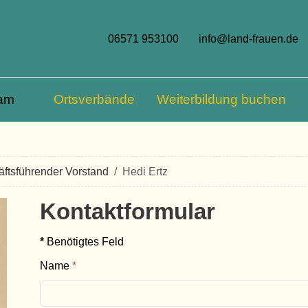
06571 953100
info@land-frauen.de
am
Ortsverbände
Weiterbildung buchen
ftsführender Vorstand
Hedi Ertz
Kontaktformular
*
Benötigtes Feld
Name
*