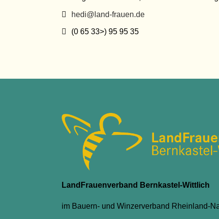
E-Mail:
hedi@land-frauen.de
Telefon:
(0 65 33>) 95 95 35
LandFrauenverband Bernkastel-Wittlich
im Bauern- und Winzerverband Rheinland-Na